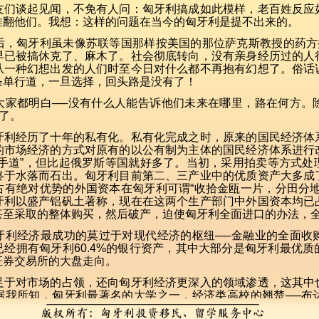
友们谈起见闻，不免有人问：匈牙利搞成如此模样，老百姓反应
推翻他们。我想：这样的问题在当今的匈牙利是提不出来的。
匈牙利虽未像苏联等国那样按美国的那位萨克斯教授的药方搞
早已被搞休克了、麻木了。社会彻底转向，没有亲身经历过的人
从一种幻想出发的人们时至今日对什么都不再抱有幻想了。俗话
条单行道，一旦选择，回头路是没有了！
都明白──没有什么人能告诉他们未来在哪里，路在何方。
”了。
经历了十年的私有化。私有化完成之时，原来的国民经济体
的市场经济的方式对原有的以公有制为主体的国民经济体系进行
空手道”，但比起俄罗斯等国就好多了。当初，采用拍卖等方式处
终于水落而石出。匈牙利目前第二、三产业中的优质资产大多成
占有绝对优势的外国资本在匈牙利可谓“收拾金瓯一片，分田分地
牙利以盛产铝矾土著称，现在在这两个生产部门中外国资本均已
甚至采取的整体购买，然后破产，迫使匈牙利全面进口的办法，
经济最成功的莫过于对现代经济的枢纽──金融业的全面收
经拥有匈牙利60.4%的银行资产，其中大部分是匈牙利最优
证券交易所的大盘走向。
对市场的占领，还向匈牙利经济更深入的领域渗透，这其中
据我所知，匈牙利最著名的大学之一，经济类高校的翘楚──布
业正在研究一个课题──如何使习惯于天然果汁的匈牙利人转而爱