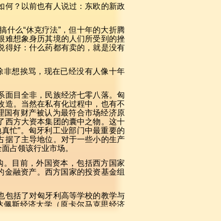
如何？以前也有人说过：东欧的新政
什么“休克疗法”，但十年的大折腾
很难想象身历其境的人们所受到的挫
说得好：什么药都有卖的，就是没有
除非想挨骂，现在已经没有人像十年
系面目全非，民族经济七零八落。匈
改造。当然在私有化过程中，也有不
理国有财产被认为最符合市场经济原
了西方大资本集团的囊中之物。这十
真忙”。匈牙利工业部门中最重要的
占据了主导地位。对于一些小的生产
全面占领该行业市场。
购。目前，外国资本，包括西方国家
质的金融资产。西方国家的投资基金组
也包括了对匈牙利高等学校的教学与
达佩斯经济大学（原卡尔马克思经济
喝美国的可口可乐。