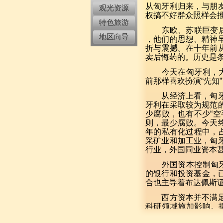
从匈牙利归来，与朋
观光资源
权搞不好群众照样会
特色旅游
东欧、苏联巨变后，
地区向导
，他们的思想、精神
折与震撼。在十年前
卖后悔药的。历史是
今天在匈牙利，大家
前那样喜欢扮演“先知
从经济上看，匈牙利
牙利在采取较为规范
少腐败，也有不少“
则，最少腐败。今天
年的私有化过程中，
采矿业和加工业，匈
行业，外国同业资本
外国资本控制匈牙利
的银行和投资基金，已
合也主导着布达佩斯
西方资本并不满足于
科研领域施加影响。
大学）的市场营销专