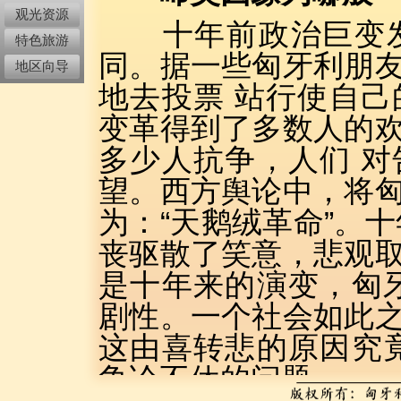
观光资源
十年前政治巨变发
特色旅游
同。据一些匈牙利朋
地区向导
地去投票 站行使自
变革得到了多数人的
多少人抗争，人们 
望。西方舆论中，将
为：“天鹅绒革命”。
丧驱散了笑意，悲观
是十年来的演变，匈
剧性。一个社会如此
这由喜转悲的原因究
争论不休的问题。