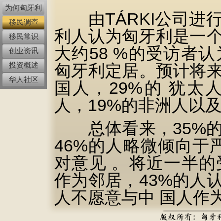
为何匈牙利
由TÁRKI公司进
移民调查
利人认为匈牙利是一
移民常识
大约58 %的受访者
创业资讯
投资概述
匈牙利定居。预计将来
华人社区
国人，29%的 犹太
人，19%的非洲人以
总体看来，35%的
46%的人略微倾向于
对意见 。将近一半
作为邻居，43%的人
人不愿意与中 国人作
愿意接受犹太人，非