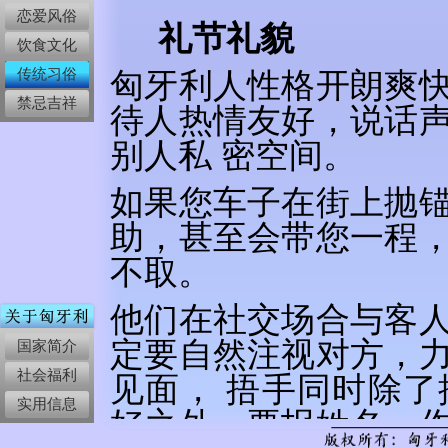
恋爱风俗
礼节礼貌
饮食文化
传统习俗
匈牙利人性格开朗爽
禁忌吉祥
待人热情友好，说话
别人私 密空间。
如果您车子在街上抛
助，甚至会带您一程
不取。
他们在社交场合与客
定要自然注视对方，
国家简介
社会福利
见面， 捂手同时除
实用信息
好之外，要报姓名，