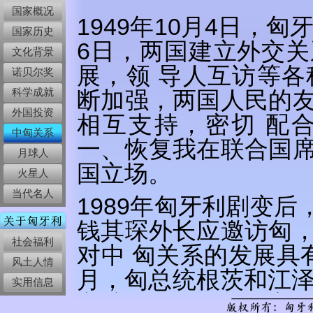
国家概况
1949年10月4日，
国家历史
6日，两国建立外交
文化背景
展，领 导人互访等
诺贝尔奖
科学成就
断加强，两国人民的
外国投资
相互支持，密切 配
中匈关系
一、恢复我在联合国
月球人
国立场。
火星人
当代名人
1989年匈牙利剧变后
钱其琛外长应邀访匈
社会福利
对中 匈关系的发展具有
风土人情
月，匈总统根茨和江泽
实用信息
方访匈的领 导人主要