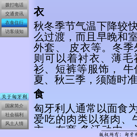
拨打电话
衣
交通资讯
衣食住行
秋冬季节气温下降较
访客须知
么过渡，而且早晚和
外套、 皮衣等。冬
则可以着衬衣、薄毛
衫、短裤等服饰， 
夏、秋三季，须随时
食
匈牙利人通常以面食
国家简介
社会福利
爱吃的肉类以猪肉、
风土人情
主。在商 务活动中