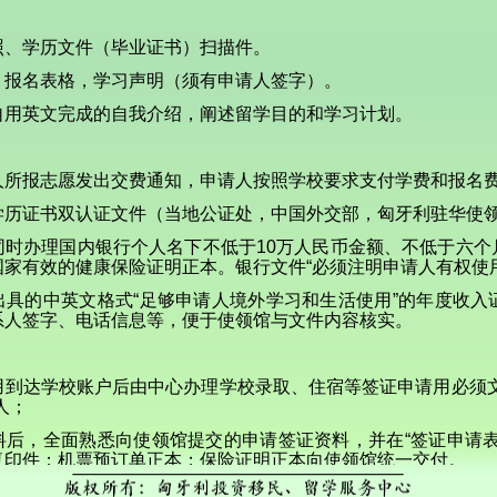
照、学历文件（毕业证书）扫描件。
，报名表格，学习声明（须有申请人签字）。
自用英文完成的自我介绍，阐述留学目的和学习计划。
人所报志愿发出交费通知，申请人按照学校要求支付学费和报名
学历证书双认证文件（当地公证处，中国外交部，匈牙利驻华使
同时办理国内银行个人名下不低于10万人民币金额、不低于六个
国家有效的健康保险证明正本。银行文件“必须注明申请人有权使
出具的中英文格式“足够申请人境外学习和生活使用”的年度收入
系人签字、电话信息等，便于使领馆与文件内容核实。
用到达学校账户后由中心办理学校录取、住宿等签证申请用必须文
人；
料后，全面熟悉向使领馆提交的申请签证资料，并在“签证申请表
复印件；机票预订单正本；保险证明正本向使领馆统一交付。
中心会安排对申请人进行面试辅导，在接到使领馆正式面试通知