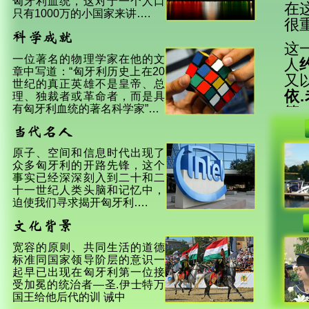
匈牙利血统，这对于一个人口
在
只有1000万的小国家来讲….
很
这
一位著名的物理学家在他的文
人
章中写道：“匈牙利历史上在20
又
世纪的真正英雄不是皇帝、总
依.
理、独裁者或革命者，而是具
有匈牙利血统的著名科学家”…
第
父
的
原子、空间和信息时代出现了
众多匈牙利的开路先锋，这个
美
事实已经深深刻入到二十和二
明
十一世纪人类头脑和记忆中，
迫使我们寻求揭开匈牙利….
同
牙
子
宽容的原则、共同生活的道德
德
标准同国家领导阶层的意识一
（Sz
起早已出现在匈牙利第一位接
受加冕的统治者—圣.伊士特万
Jen
国王给他后代的训 诫中
于