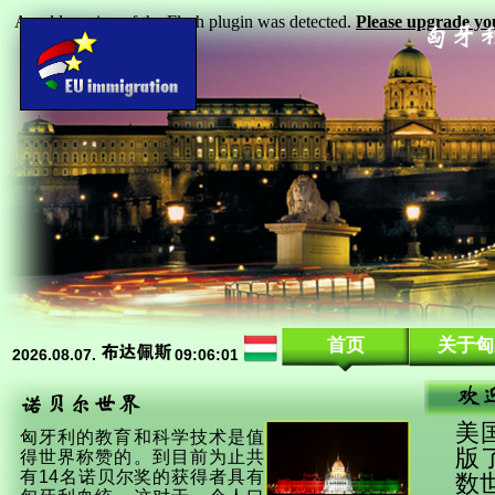
An old version of the Flash plugin was detected.
Please upgrade you
13, 11, 955, 275
首页
关于匈
美国
匈牙利的教育和科学技术是值
版
得世界称赞的。到目前为止共
有14名诺贝尔奖的获得者具有
数