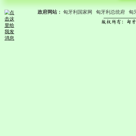
曾
政府网站：
匈牙利国家网
匈牙利总统府
匈
（Le
利
同
的
星
后
世
获
造